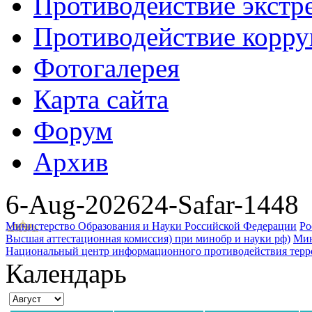
Противодействие экстр
Противодействие корр
Фотогалерея
Карта сайта
Форум
Архив
6-Aug-2026
24-Safar-1448
Министерство Образования и Науки Российской Федерации
Ро
Высшая аттестационная комиссия) при минобр и науки рф)
Мин
Национальный центр информационного противодействия террор
Календарь