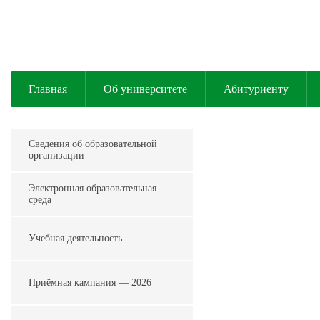
ПРИЁ
ОБРА
Подробн
Подробн
Главная
Об университете
Абитуриенту
Сведения об образовательной
организации
Электронная образовательная
среда
Учебная деятельность
Приёмная кампания — 2026