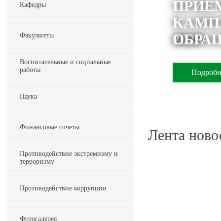
ПРИЁ
Кафедры
КАМП
2026
ОБРА
Факультеты
Воспитательные и социальные
работы
Подробн
Подробн
Наука
Финансовые отчеты
Лента ново
Противодействие экстремизму и
терроризму
Противодействие коррупции
Фотогалерея