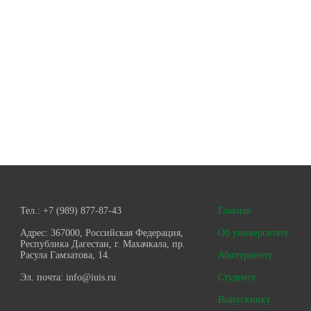
Тел.:
+7 (989) 877-87-43
Главная
Адрес:
367000, Российская Федерация,
Об университете
Республика Дагестан, г. Махачкала, пр.
Расула Гамзатова, 14.
Абитуриенту
Эл. почта:
info@iuis.ru
Студенту
Выпускнику